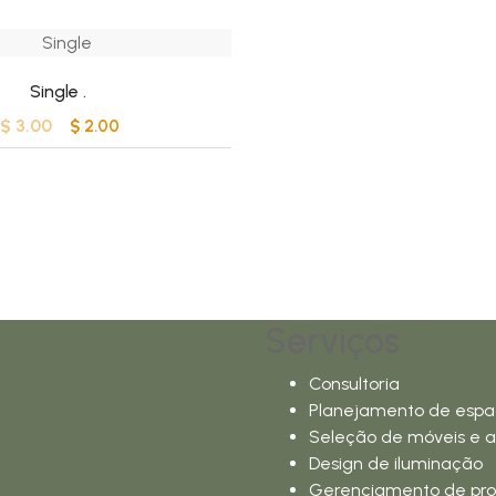
Single
.
$
3.00
O
O
$
2.00
preço
preço
original
atual
era:
é:
$3.00.
$2.00.
Serviços
Consultoria
Planejamento de espa
Seleção de móveis e a
Design de iluminação
Gerenciamento de pro