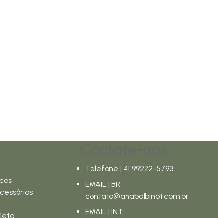
Contate-nos
Telefone | 41 99222-5793
ços
EMAIL | BR
cessórios
contato@anabalbinot.com.br
EMAIL | INT
jeto