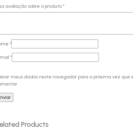
ua avaliação sobre o produto
*
ome
*
-mail
*
alvar meus dados neste navegador para a próxima vez que 
omentar.
elated Products