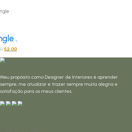
ngle
.
O
O
00
$
2.00
preço
preço
original
atual
era:
é:
Meu propósito como Designer de Interiores é aprender
$3.00.
$2.00.
sempre, me atualizar e trazer sempre muita alegria e
satisfação para os meus clientes.