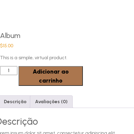
Album
$
15.00
This is a simple, virtual product.
Album
Adicionar ao
quantidade
carrinho
Descrição
Avaliações (0)
Descrição
rem ipsum dolor sit amet, consectetur adipiscing elit.