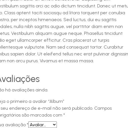
stibulum sagittis orci ac odio dictum tincidunt. Donec ut met
o. Class aptent taciti sociosqu ad litora torquent per conubia
stra, per inceptos himenaeos. Sed luctus, dui eu sagittis
dales, nulla nibh sagittis augue, vel porttitor diam enim non
etus. Vestibulum aliquam augue neque. Phasellus tincidunt
io eget ullamcorper efficitur. Cras placerat ut turpis
ellentesque vulputate. Nam sed consequat tortor. Curabitur
nibus sapien dolor. Ut eleifend tellus nec erat pulvinar dignissi
am non arcu purus. Vivamus et massa massa.
Avaliações
ão há avaliações ainda.
ja o primeiro a avaliar “Album”
 seu endereço de e-mail não será publicado.
Campos
brigatórios são marcados com
*
ua avaliação
*