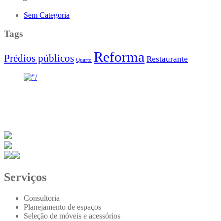
Sem Categoria
Tags
Reforma
Prédios públicos
Restaurante
Quarto
Meu propósito como Designer de Interiores é aprender sempre, me
atualizar e trazer sempre muita alegria e satisfação para os meus
clientes.
Serviços
Consultoria
Planejamento de espaços
Seleção de móveis e acessórios