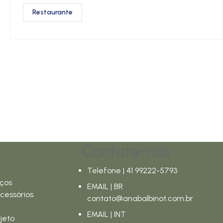
Restaurante
Contate-nos
Telefone | 41 99222-5793
ços
EMAIL | BR
cessórios
contato@anabalbinot.com.br
EMAIL | INT
jeto