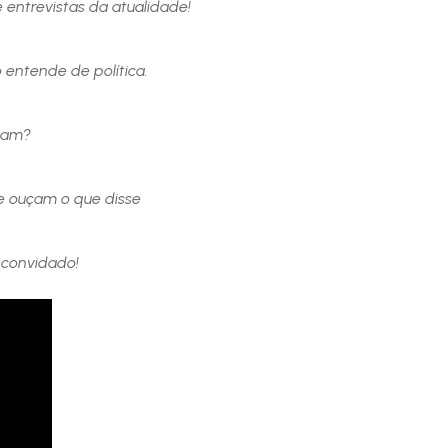
 entrevistas da atualidade!
 entende de política.
dam?
e ouçam o que disse
e convidado!