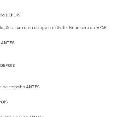
ala
DEPOIS
talações, com uma colega e o Diretor Financeiro do IAPAR
o
ANTES
o
DEPOIS
e de trabalho
ANTES
POIS