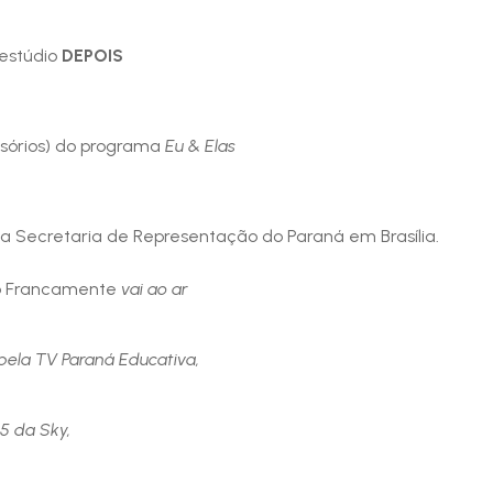
 estúdio
DEPOIS
isórios) do programa
Eu & Elas
 Secretaria de Representação do Paraná em Brasília.
o Francamente
vai ao ar
, pela TV Paraná Educativa,
15 da Sky,