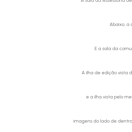
A sala da Assessoria 
Abaixo, a 
E a sala da com
A ilha de edição vista 
e a ilha vista pelo 
imagens do lado de dentro