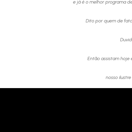
e já é o melhor programa de
Dito por quem de fato
Duvi
Então assistam hoje 
nosso ilustr