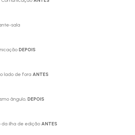
de Comunicação
ANTES
ante-sala
unicação
DEPOIS
do lado de fora
ANTES
mesmo ângulo,
DEPOIS
 da ilha de edição
ANTES