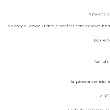
A mesma s
e o amigo Horácio Juliatto, super feliz com as novas ins
Banheir
Banheir
Arquivos em ambient
e
DE