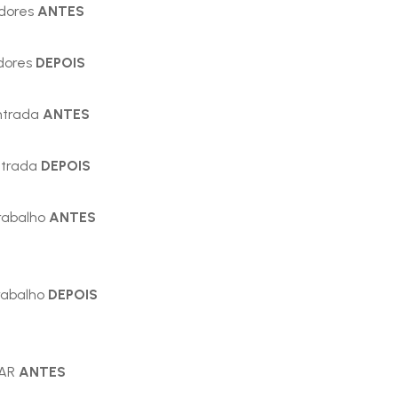
adores
ANTES
adores
DEPOIS
ntrada
ANTES
ntrada
DEPOIS
rabalho
ANTES
rabalho
DEPOIS
PAR
ANTES